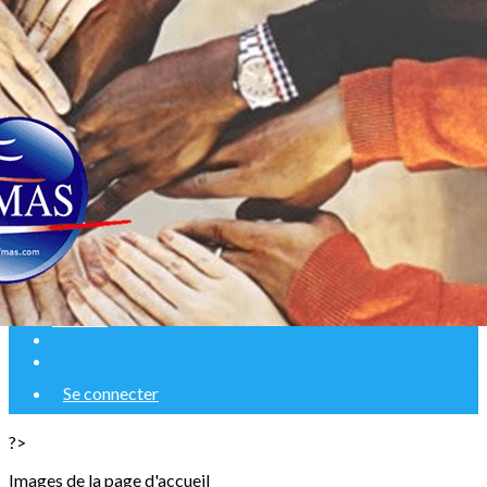
Exporter les lignes sélectionnées
Exporter toutes les colonnes
Exporter uniquement les colonnes affichées
Menu
Ajoutez un logo, un bouton, des réseaux sociaux
Cliquez pour éditer
Accueil
Se connecter
?>
Images de la page d'accueil