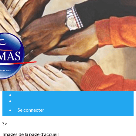
Exporter les lignes sélectionnées
Exporter toutes les colonnes
Exporter uniquement les colonnes affichées
Menu
Ajoutez un logo, un bouton, des réseaux sociaux
Cliquez pour éditer
Accueil
Se connecter
?>
Images de la page d'accueil