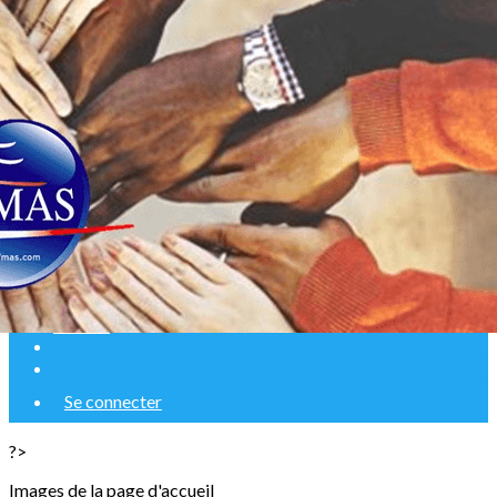
Exporter les lignes sélectionnées
Exporter toutes les colonnes
Exporter uniquement les colonnes affichées
Menu
Ajoutez un logo, un bouton, des réseaux sociaux
Cliquez pour éditer
Accueil
Se connecter
?>
Images de la page d'accueil