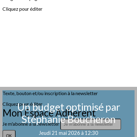
Cliquez pour éditer
Texte, bouton et/ou inscription à la newsletter
Un budget optimisé par
Cliquez pour éditer
Mon Espace Adhérent
Stéphanie Boucheron
Je m'abonne à la newsletter
Jeudi 21 mai 2026 à 12:30
OK